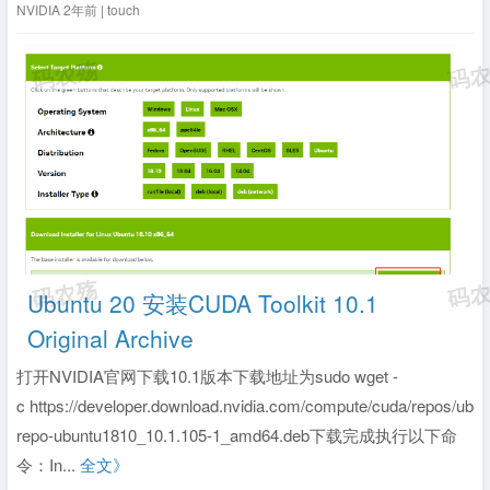
NVIDIA
2年前 | touch
Ubuntu 20 安装CUDA Toolkit 10.1
Original Archive
打开NVIDIA官网下载10.1版本下载地址为sudo wget -
c https://developer.download.nvidia.com/compute/cuda/repos/ubu
repo-ubuntu1810_10.1.105-1_amd64.deb下载完成执行以下命
令：In...
全文》