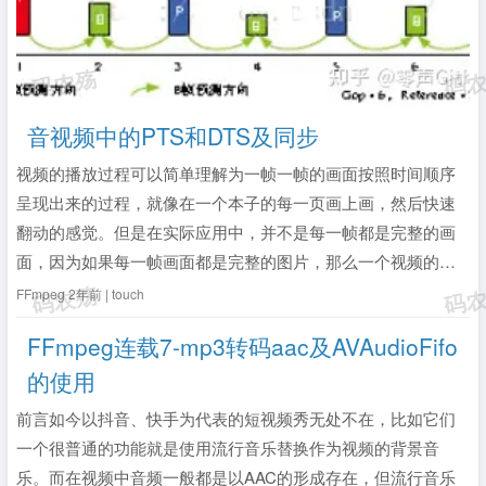
音视频中的PTS和DTS及同步
视频的播放过程可以简单理解为一帧一帧的画面按照时间顺序
呈现出来的过程，就像在一个本子的每一页画上画，然后快速
翻动的感觉。但是在实际应用中，并不是每一帧都是完整的画
面，因为如果每一帧画面都是完整的图片，那么一个视频的体
积就会很大，这样对于网络传输或者视频数据存储来说成本太
FFmpeg
2年前 | touch
高，所以通常会对视频流中的一部分画面进行压缩（编码）处
FFmpeg连载7-mp3转码aac及AVAudioFifo
理。由于压缩处理的方式不同，视频中的...
全文》
的使用
前言如今以抖音、快手为代表的短视频秀无处不在，比如它们
一个很普通的功能就是使用流行音乐替换作为视频的背景音
乐。而在视频中音频一般都是以AAC的形成存在，但流行音乐