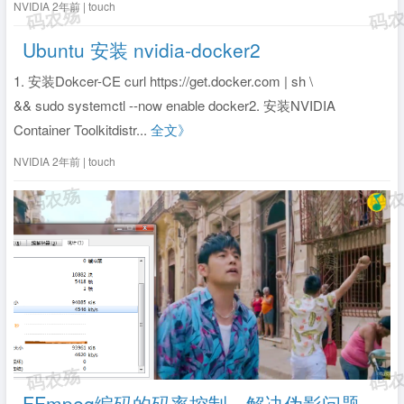
NVIDIA
2年前 | touch
Ubuntu 安装 nvidia-docker2
1. 安装Dokcer-CE curl https://get.docker.com | sh \
&& sudo systemctl --now enable docker2. 安装NVIDIA
Container Toolkitdistr...
全文》
NVIDIA
2年前 | touch
FFmpeg编码的码率控制，解决伪影问题