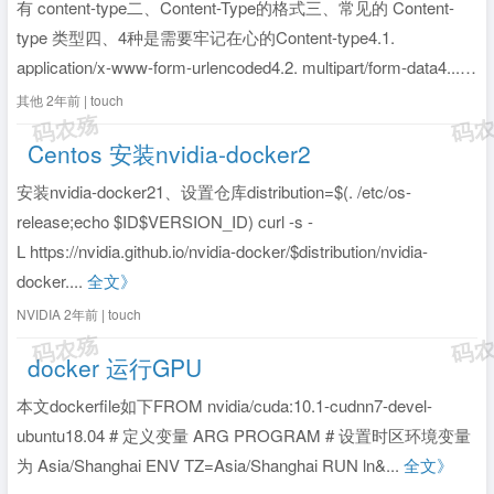
有 content-type二、Content-Type的格式三、常见的 Content-
type 类型四、4种是需要牢记在心的Content-type4.1.
application/x-www-form-urlencoded4.2. multipart/form-data4...
全文》
其他
2年前 | touch
Centos 安装nvidia-docker2
安装nvidia-docker21、设置仓库distribution=$(. /etc/os-
release;echo $ID$VERSION_ID) curl -s -
L https://nvidia.github.io/nvidia-docker/$distribution/nvidia-
docker....
全文》
NVIDIA
2年前 | touch
docker 运行GPU
本文dockerfile如下FROM nvidia/cuda:10.1-cudnn7-devel-
ubuntu18.04 # 定义变量 ARG PROGRAM # 设置时区环境变量
为 Asia/Shanghai ENV TZ=Asia/Shanghai RUN ln&...
全文》