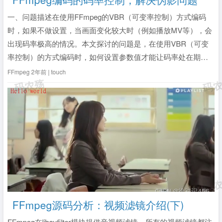
一、问题描述在使用FFmpeg的VBR（可变率控制）方式编码
时，如果不做设置，当画面变化较大时（例如播放MV等），会
出现码率极高的情况。本文探讨的问题是，在使用VBR（可变
率控制）的方式编码时，如何设置参数值才能让码率处在期望
的范围内。二、解决办法通过以下参数的设置可以实现大致范
FFmpeg
2年前 | touch
围的码率控制。//期望的码率范围，单位：kbps int bitra...
全
文》
FFmpeg源码分析：视频滤镜介绍(下)
FFmpeg在libavfilter模块提供音视频滤镜。所有的视频滤镜都注