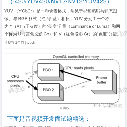
（I420/YUV420/NV12/NV12/YUV422）
YUV （Y'CbCr）是一种像素格式，常见于视频编码与静态图
像。与 RGB 格式（红-绿-蓝）相反，YUV 分别由一个称
为 Y（相当于灰度）的“亮度”分量（Luminance or Luma）和两
个称为 U（蓝色投影 Cb）和 V（红色投影 Cr）的“色度”分量
（Chr...
全文》
音视频
2年前 | touch
下面是音视频开发面试题精选：