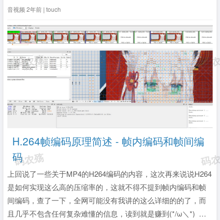
析，音视频数据语法分析等，需要用到不同的工具，本文简述
音视频
2年前 | touch
一下本人常用的一些工具。一、wireshark安装和使用此软件是
免费的直接官...
全文》
H.264帧编码原理简述 - 帧内编码和帧间编
码
上回说了一些关于MP4的H264编码的内容，这次再来说说H264
是如何实现这么高的压缩率的，这就不得不提到帧内编码和帧
间编码，查了一下，全网可能没有我讲的这么详细的的了，而
且几乎不包含任何复杂难懂的信息，读到就是赚到(*/ω＼*) 帧