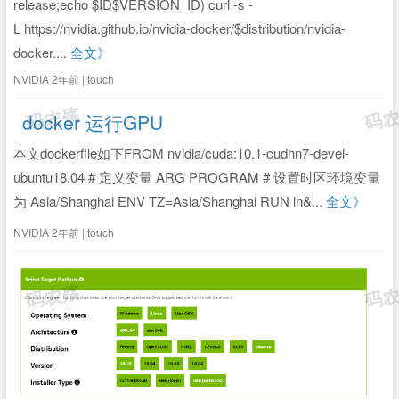
release;echo $ID$VERSION_ID) curl -s -
L https://nvidia.github.io/nvidia-docker/$distribution/nvidia-
docker....
全文》
NVIDIA
2年前 | touch
docker 运行GPU
本文dockerfile如下FROM nvidia/cuda:10.1-cudnn7-devel-
ubuntu18.04 # 定义变量 ARG PROGRAM # 设置时区环境变量
为 Asia/Shanghai ENV TZ=Asia/Shanghai RUN ln&...
全文》
NVIDIA
2年前 | touch