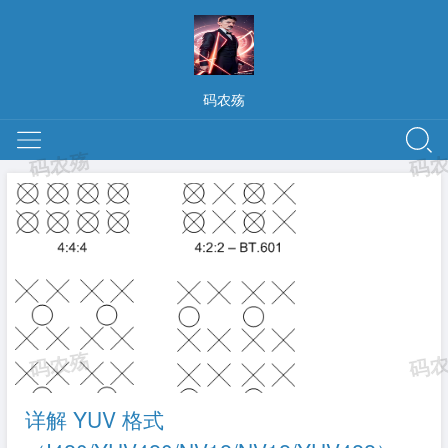
码农殇
详解 YUV 格式