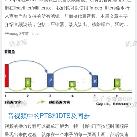
册在libavfilter/allfilters.c。我们也可以使用ffmpeg -filters命令行
来查看当前支持的所有滤镜，前面-a代表音频。本篇文章主要
介绍音频滤镜，包括：压缩器、淡入淡出、移除噪声、延时、
回声、噪声门。关于音频滤镜的详细介绍，可查看官方文档：
FFmpeg
2年前 | touch
音频滤镜。1、ac...
全文》
音视频中的PTS和DTS及同步
视频的播放过程可以简单理解为一帧一帧的画面按照时间顺序
呈现出来的过程，就像在一个本子的每一页画上画，然后快速