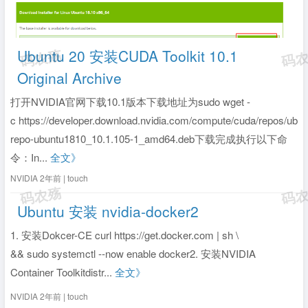
Ubuntu 20 安装CUDA Toolkit 10.1
Original Archive
打开NVIDIA官网下载10.1版本下载地址为sudo wget -
c https://developer.download.nvidia.com/compute/cuda/repos/ubu
repo-ubuntu1810_10.1.105-1_amd64.deb下载完成执行以下命
令：In...
全文》
NVIDIA
2年前 | touch
Ubuntu 安装 nvidia-docker2
1. 安装Dokcer-CE curl https://get.docker.com | sh \
&& sudo systemctl --now enable docker2. 安装NVIDIA
Container Toolkitdistr...
全文》
NVIDIA
2年前 | touch