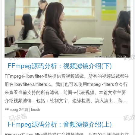
FFmpeg源码分析：视频滤镜介绍(下)
FFmpeg在libavfilter模块提供音视频滤镜。所有的视频滤镜都注
册在libavfilter/allfilters.c。我们也可以使用ffmpeg -filters命令行
来查看当前支持的所有滤镜，前面-v代表视频。本篇文章主要
介绍视频滤镜，包括：绘制文字、边缘检测、淡入淡出、高斯
模糊、左右镜像、图层叠加、视频旋转。关于视频滤镜的详细
FFmpeg
2年前 | touch
介绍，可查看官方文...
全文》
FFmpeg源码分析：音频滤镜介绍(上)
FFmpeg在libavfilter模块提供音视频滤镜。所有的音频滤镜都注