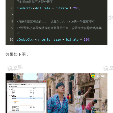
的影响肉眼就不太能分辨了
pCodecCtx
->
bit_rate 
=
 bitrate 
*
200
;
//解码器缓冲区的大小，设置为bit_rate的一半左右即可
//设置太小会导致播放时画面显示不全，设置太大会导致码率飙
升
pCodecCtx
->
rc_buffer_size 
=
 bitrate 
*
100
;
效果如下图：