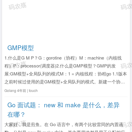
GMP模型
1.什么是G M P？G：gorotine（协程）M：machine（内核线
程）P：processor(调度器)2.什么是GMP模型？GMP的发
展:GM模型+全局队列的模式M：1 = 内核线程：协程go 1.1版本
之前时候过使用的是GM模型+全局队列的模式。新建一个协程
G的时候会放入全局队列中，每次执行一个协程G的时候，内核
Golang
4年前 | touch
线程M会从全局队列中获取一个协程G...
全文》
Go 面试题： new 和 make 是什么，差异
在哪？
大家好，我是煎鱼。在 Go 语言中，有两个比较雷同的内置函