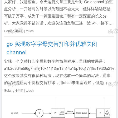
大家好，我是煎鱼。今天这篇文章主要是针对 Go channel 的重
点分析，一开始写的时候以为范围不会太大，但洋洋洒洒还是
写破了万字，成为了一篇覆盖面较广和有一定深度的长文分
析。大家觉得不错的话，欢迎关注煎鱼和三连一波 ✍️。接下来
和煎鱼一起正式开始 Go channel 的学习之旅！Go 语言中的一
Golang
4年前 | touch
大利器那就是能够非常方便的使用 go ...
全文》
go 实现数字字母交替打印并优雅关闭
channel
实现一个交替打印字母和数字的简单程序，呈现的效果是：
a1b2c3d4e5f6g7h8i9j10k11l12m13n14o15p16q17r18s19t20u21v
这个效果其实有很多种写法，现在选取一个简单的写法，通常
的写法是让两个协程交替打印，用chan来阻塞通知，但是由于
大部分的demo都没有考虑优雅退出的问题，这次的demo添...
Golang
4年前 | touch
全文》