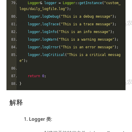
Logger
&
 logger 
=
Logger
::
getInstance
(
"custom_
logs/daily_logfile.log"
);
    logger
.
logDebug
(
"This is a debug message"
);
    logger
.
logTrace
(
"This is a trace message"
);
    logger
.
logInfo
(
"This is an info message"
);
    logger
.
logWarn
(
"This is a warning message"
);
    logger
.
logError
(
"This is an error message"
);
    logger
.
logCritical
(
"This is a critical messag
e"
);
return
0
;
}
解释
Logger 类
: