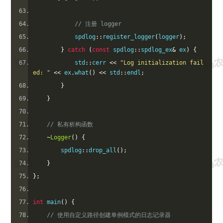
// 注册 logger
            spdlog
::
register_logger
(
logger
);
}
catch
(
const
 spdlog
::
spdlog_ex
&
 ex
)
{
            std
::
cerr 
<<
"Log initialization fail
ed: "
<<
 ex
.
what
()
<<
 std
::
endl
;
}
}
// 私有析构函数
~
Logger
()
{
        spdlog
::
drop_all
();
}
};
int
 main
()
{
// 使用自定义路径创建单例模式的日志记录器