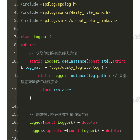
#include
<spdlog/spdlog.h>
#include
<spdlog/sinks/daily_file_sink.h>
#include
<spdlog/sinks/stdout_color_sinks.h>
class
Logger
{
public
:
// 获取单例实例的静态方法
static
Logger
&
 getInstance
(
const
 std
::
string
&
 log_path 
=
"logs/daily_logfile.log"
)
{
static
Logger
 instance
(
log_path
);
// 局部
静态变量保证线程安全
return
 instance
;
}
// 删除拷贝构造函数和赋值操作符
Logger
(
const
Logger
&)
=
delete
;
Logger
&
operator
=(
const
Logger
&)
=
delete
;