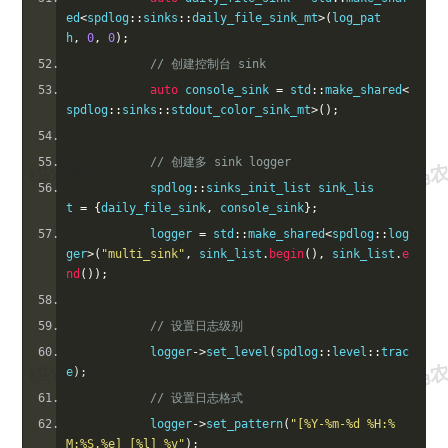
ed
<
spdlog
::
sinks
::
daily_file_sink_mt
>(
log_pat
h
,
0
,
0
);
// 创建控制台 sink
auto
 console_sink 
=
 std
::
make_shared
<
spdlog
::
sinks
::
stdout_color_sink_mt
>();
// 创建多 sink logger
            spdlog
::
sinks_init_list sink_lis
t 
=
{
daily_file_sink
,
 console_sink
};
            logger 
=
 std
::
make_shared
<
spdlog
::
log
ger
>(
"multi_sink"
,
 sink_list
.
begin
(),
 sink_list
.
e
nd
());
// 设置日志级别
            logger
->
set_level
(
spdlog
::
level
::
trac
e
);
// 设置日志格式
            logger
->
set_pattern
(
"[%Y-%m-%d %H:%
M:%S.%e] [%l] %v"
);