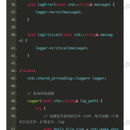
void
 logError
(
const
 std
::
string
&
 message
)
{
        logger
->
error
(
message
);
}
void
 logCritical
(
const
 std
::
string
&
 messag
e
)
{
        logger
->
critical
(
message
);
}
private
:
    std
::
shared_ptr
<
spdlog
::
logger
>
 logger
;
// 私有构造函数
Logger
(
const
 std
::
string
&
 log_path
)
{
try
{
// 创建按天旋转的文件 sink，每天创建一个新
的日志文件，扩展名为 .log
auto
 daily_file_sink 
=
 std
::
make_shar