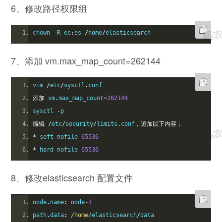
6、修改路径权限组
chown 
-
R es
:
es 
/
home
/
elasticsearch
7、添加 vm.max_map_count=262144
vim 
/
etc
/
sysctl
.
conf 
添加
 vm
.
max_map_count
=
262144
sysctl 
-
p
编辑
/
etc
/
security
/
limits
.
conf
，追加以下内容；
*
 soft nofile 
65536
*
 hard nofile 
65536
8、修改elasticsearch 配置文件
node
.
name
:
 node
-
1
path
.
data
:
/home/
elasticsearch
/
data