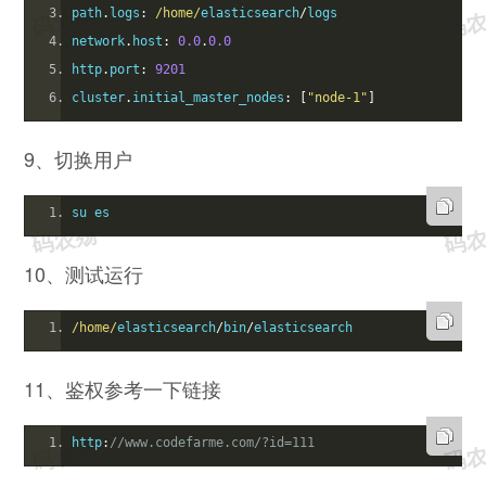
path
.
logs
:
/home/
elasticsearch
/
logs
network
.
host
:
0.0
.
0.0
http
.
port
:
9201
cluster
.
initial_master_nodes
:
[
"node-1"
]
9、切换用户
su es
10、测试运行
/home/
elasticsearch
/
bin
/
elasticsearch
11、鉴权参考一下链接
http
:
//www.codefarme.com/?id=111