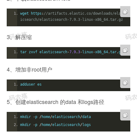
wget https
:
//artifacts.elastic.co/downloads/elast
icsearch/elasticsearch-7.9.3-linux-x86_64.tar.gz
3、解压缩
tar zxvf elasticsearch
-
7.9
.
3
-
linux
-
x86_64
.
tar
.
gz
4、增加非root用户
adduser es
5、创建elasticsearch 的data 和logs路径
mkdir 
-
p 
/
home
/
elasticsearch
/
data
mkdir 
-
p 
/
home
/
elasticsearch
/
logs