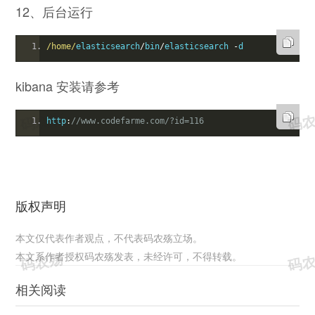
12、后台运行
/home/
elasticsearch
/
bin
/
elasticsearch 
-
d
kibana 安装请参考
http
:
//www.codefarme.com/?id=116
版权声明
本文仅代表作者观点，不代表码农殇立场。
本文系作者授权码农殇发表，未经许可，不得转载。
相关阅读